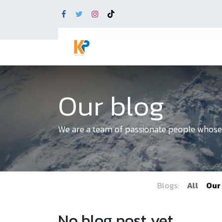
Our blog
We are a team of passionate people whose g
Blogs:
All
Our
No blog post yet.