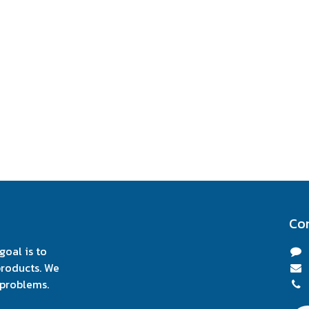
Co
oal is to
products. We
 problems.